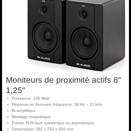
Moniteurs de proximité actifs 8″
1,25″
Puissance: 130 Watt
Réponse en thomann fréquence: 38 Hz – 22 kHz
Bi-amplifiées
Blindage magnétique
Entrée XLR/Jack symétrique ou asymétrique
Dimensions: 381 x 254 x 304 mm