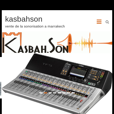
kasbahson
vente de la sonorisation a marrakech
STRIBUTEURS YAMAHA AUDIO
OFESSIONNEL
1
2
3
4
5
6
7
8
Enceintes de Monitoring